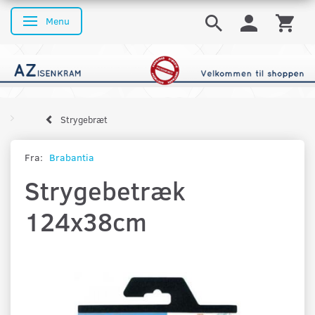
Menu
Skifte navigation
Strygebræt
Fra:
Brabantia
Strygebetræk
124x38cm