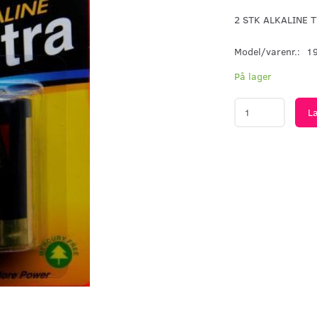
2 STK ALKALINE T
Model/varenr.:
1
På lager
L