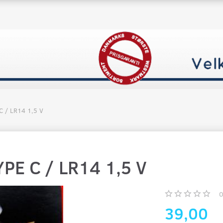
C / LR14 1,5 V
YPE C / LR14 1,5 V
39,00