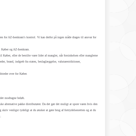
en for AZ-Isenkram's kontrol. Vi kan derfor på ingen måde drages til ansvar for
lem Køber og AZ-Isenkram.
il Køber, eller de bestilte varer lider af mangler, når forsinkelsen eller manglerne
der, brand, indgreb fra staten, beslaglæggelse, valutarestriktioner,
dsteder over for Køber.
 det modtagne beløb.
 alternative pakke distributører. Da det gør det muligt at spore varen hvis den
skriv venligst tydeligt at du ønsker at gøre brug af fortrydelsesretten og at du
.