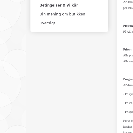
AZ-Isenk
Betingelser & Vilkår
præsente
Din mening om butikken
Oversigt
Produkt
På AZ-Is
Priser:
Alle pri
Alle an
Prisgar
AZ-Isenk
- Prisga
- Prisen
- Prisga
For at b
herefter
kravene 