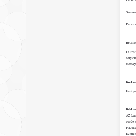
Der leve
Sammen 
Du har m
Betalin
De konto
oplysnin
modtagel
Risikoe
Først på
Reklam
AZ-Isenk
opstået 
Fakturae
Eventuel