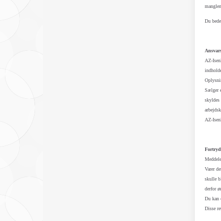
manglen
Du bedes
Ansvars
AZ-Isenk
indholde
Oplysnin
Sælger e
skyldes 
arbejdsk
AZ-Isenk
Fortryde
Meddeler
Varer de
skulle b
derfor ø
Du kan o
Disse re