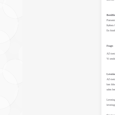
Bestilli
Præsenta
Købers b
En binde
Fragt:
AZ-isenk
Vi send
Leverin
AZ-isenk
kan ikke
uden be
Levering
levering