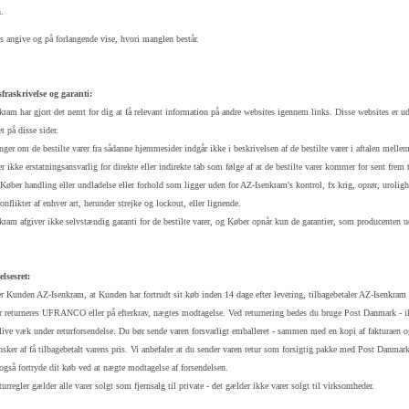
.
 angive og på forlangende vise, hvori manglen består.
fraskrivelse og garanti:
ram har gjort det nemt for dig at få relevant information på andre websites igennem links. Disse websites er ud
t på disse sider.
ger om de bestilte varer fra sådanne hjemmesider indgår ikke i beskrivelsen af de bestilte varer i aftalen mel
r ikke erstatningsansvarlig for direkte eller indirekte tab som følge af at de bestilte varer kommer for sent frem t
Køber handling eller undladelse eller forhold som ligger uden for AZ-Isenkram's kontrol, fx krig, oprør, urolighe
onflikter af enhver art, herunder strejke og lockout, eller lignende.
ram afgiver ikke selvstændig garanti for de bestilte varer, og Køber opnår kun de garantier, som producenten u
lsesret:
 Kunden AZ-Isenkram, at Kunden har fortrudt sit køb inden 14 dage efter levering, tilbagebetaler AZ-Isenkram
r returneres UFRANCO eller på efterkrav, nægtes modtagelse. Ved returnering bedes du bruge Post Danmark - ikke
live væk under returforsendelse. Du bør sende varen forsvarligt emballeret - sammen med en kopi af fakturaen og 
nsker af få tilbagebetalt varens pris. Vi anbefaler at du sender varen retur som forsigtig pakke med Post Danmark
gså fortryde dit køb ved at nægte modtagelse af forsendelsen.
turregler gælder alle varer solgt som fjernsalg til private - det gælder ikke varer solgt til virksomheder.