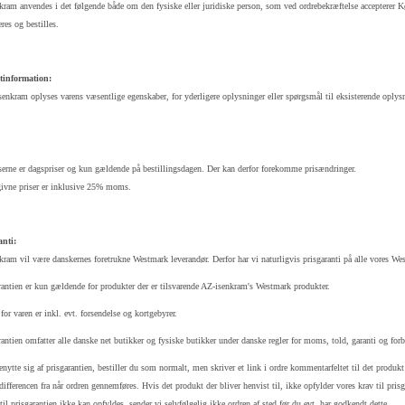
ram anvendes i det følgende både om den fysiske eller juridiske person, som ved ordrebekræftelse accepterer Kø
res og bestilles.
information:
enkram oplyses varens væsentlige egenskaber, for yderligere oplysninger eller spørgsmål til eksisterende oplys
serne er dagspriser og kun gældende på bestillingsdagen. Der kan derfor forekomme prisændringer.
givne priser er inklusive 25% moms.
anti:
ram vil være danskernes foretrukne Westmark leverandør. Derfor har vi naturligvis prisgaranti på alle vores West
rantien er kun gældende for produkter der er tilsvarende AZ-isenkram's Westmark produkter.
 for varen er inkl. evt. forsendelse og kortgebyrer.
rantien omfatter alle danske net butikker og fysiske butikker under danske regler for moms, told, garanti og for
enytte sig af prisgarantien, bestiller du som normalt, men skriver et link i ordre kommentarfeltet til det produkt
 differencen fra når ordren gennemføres. Hvis det produkt der bliver henvist til, ikke opfylder vores krav til pr
til prisgarantien ikke kan opfyldes, sender vi selvfølgelig ikke ordren af sted før du evt. har godkendt dette.