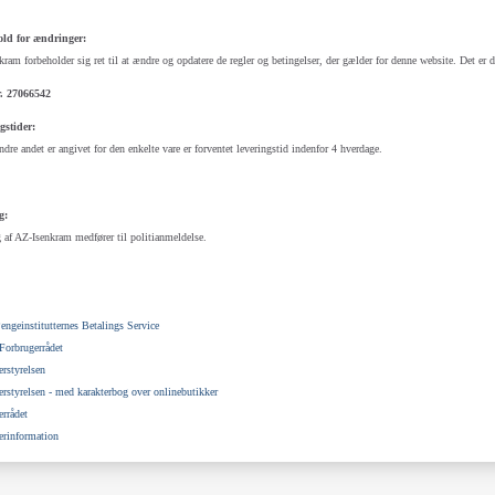
ld for ændringer:
ram forbeholder sig ret til at ændre og opdatere de regler og betingelser, der gælder for denne website. Det er d
. 27066542
gstider:
re andet er angivet for den enkelte vare er forventet leveringstid indenfor 4 hverdage.
g:
af AZ-Isenkram medfører til politianmeldelse.
ngeinstitutternes Betalings Service
Forbrugerrådet
rstyrelsen
rstyrelsen - med karakterbog over onlinebutikker
rrådet
erinformation