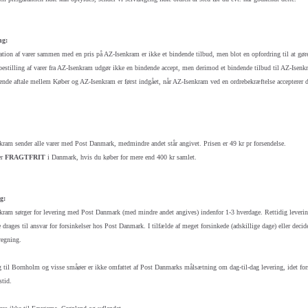
ng:
tion af varer sammen med en pris på AZ-Isenkram er ikke et bindende tilbud, men blot en opfordring til at gøre
estilling af varer fra AZ-Isenkram udgør ikke en bindende accept, men derimod et bindende tilbud til AZ-Isenk
nde aftale mellem Køber og AZ-Isenkram er først indgået, når AZ-Isenkram ved en ordrebekræftelse accepterer d
ram sender alle varer med Post Danmark, medmindre andet står angivet. Prisen er 49 kr pr forsendelse.
er
FRAGTFRIT
i Danmark, hvis du køber for mere end 400 kr samlet.
g:
ram sørger for levering med Post Danmark (med mindre andet angives) indenfor 1-3 hverdage. Rettidig leverin
 drages til ansvar for forsinkelser hos Post Danmark. I tilfælde af meget forsinkede (adskillige dage) eller deci
regning.
 til Bornholm og visse småøer er ikke omfattet af Post Danmarks målsætning om dag-til-dag levering, idet forse
stid.