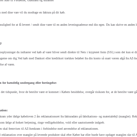
res ikke til Færøerne, Grønland og udlandet
med dine vare vil du modtage en faktura på dit køb.
ulighed for at få leveret / sendt dine varer til en anden leveringsadresse end din egen. Du kan skrive en anden 
g:
oplysninger du indtaster ved køb af varer bliver sendt direkte til Nets i krypteret form (SSL) som det kun er d
gerne om dig.Ved køb med Dankort eller kreditkort trækkes beløbet fra din konto så snart væren afgå fra AZ-I
se af varen.
n for hændelig undergang eller forringelse:
 det tidspunkt, hvor de bestilte varer er kommet i Købers besiddelse, overgår risikoen for, at de bestilte varer g
ation:
ram yder ifølge købeloven 2 års reklamationsret fra fakturadato på fabrikations- og materialefejl (mangler). Rekla
som følge af forkert betjening, ringe vedligeholdelse, vold eller uautoriserede indgreb.
n skal fremvises til AZ-Isenkram i forbindelse med anvendelse af reklamationen.
 reklamation over mangler på leverede produkter skal efter Køber har eller burde have opdaget manglen ske til AZ