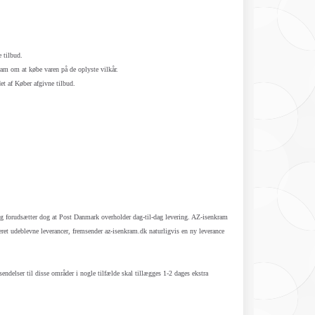
 tilbud.
ram om at købe varen på de oplyste vilkår.
et af Køber afgivne tilbud.
g forudsætter dog at Post Danmark overholder dag-til-dag levering. AZ-isenkram
deret udeblevne leverancer, fremsender az-isenkram.dk naturligvis en ny leverance
ndelser til disse områder i nogle tilfælde skal tillægges 1-2 dages ekstra