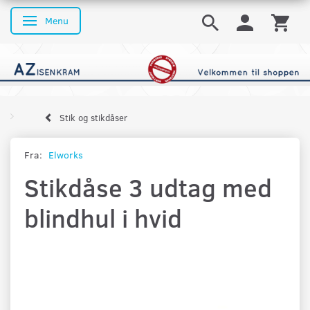
Menu
Skifte navigation
Stik og stikdåser
Fra:
Elworks
Stikdåse 3 udtag med
blindhul i hvid