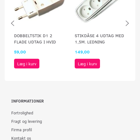
DOBBELTSTIK D1 2
STIKDÅSE 4 UDTAG MED
S
FLADE UDTAG I HVID
1,5M. LEDNING
1,
59,00
149,00
1
Læg i kurv
Læg i kurv
INFORMATIONER
Fortrolighed
Fragt og levering
Firma profil
Kontakt os