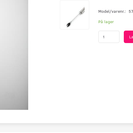
Model/varenr.:
5
På lager
L