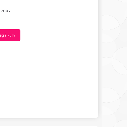
77007
æg i kurv