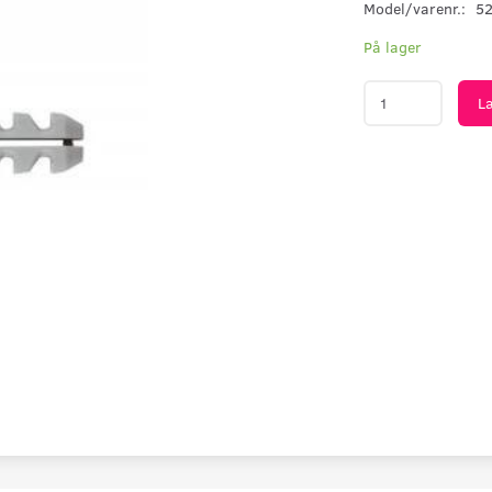
Model/varenr.:
5
På lager
L