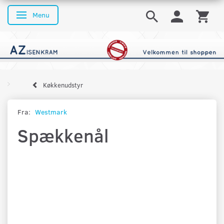
Menu
Skifte navigation
Køkkenudstyr
Fra:
Westmark
Spækkenål