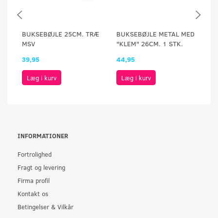
BUKSEBØJLE 25CM. TRÆ
BUKSEBØJLE METAL MED
B
MSV
"KLEM" 26CM. 1 STK.
K
39,95
44,95
69
Læg i kurv
Læg i kurv
INFORMATIONER
Fortrolighed
Fragt og levering
Firma profil
Kontakt os
Betingelser & Vilkår