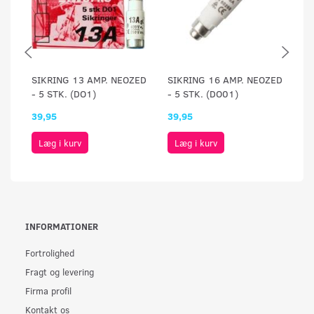
SIKRING 13 AMP. NEOZED
SIKRING 16 AMP. NEOZED
SI
- 5 STK. (DO1)
- 5 STK. (DO01)
- 
39,95
39,95
39
Læg i kurv
Læg i kurv
INFORMATIONER
Fortrolighed
Fragt og levering
Firma profil
Kontakt os