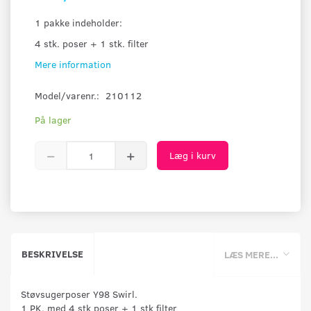
1 pakke indeholder:
4 stk. poser + 1 stk. filter
Mere information
Model/varenr.:
210112
På lager
Læg i kurv
BESKRIVELSE
LÆS MERE...
Støvsugerposer Y98 Swirl.
1 PK. med 4 stk poser + 1 stk filter