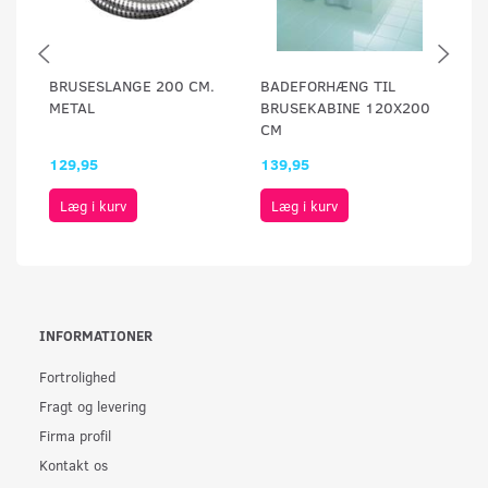
BRUSESLANGE 200 CM.
BADEFORHÆNG TIL
V
METAL
BRUSEKABINE 120X200
B
CM
129,95
139,95
79
Læg i kurv
Læg i kurv
INFORMATIONER
Fortrolighed
Fragt og levering
Firma profil
Kontakt os