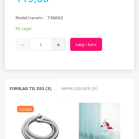
Model/varenr.:
738002
På lager
Læg i kurv
FORSLAG TIL DIG (3)
ANMELDELSER (0)
Populær