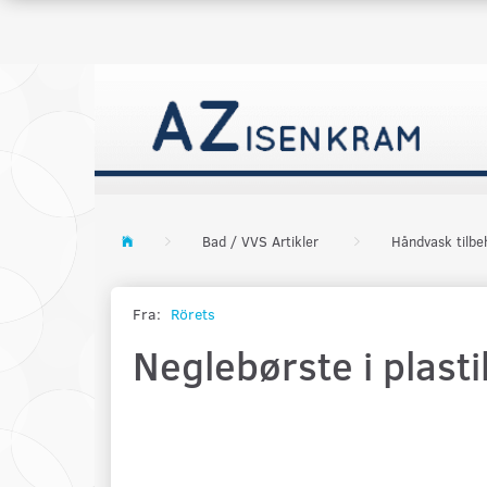
Bad / VVS Artikler
Håndvask tilbe
Fra:
Rörets
Neglebørste i plasti