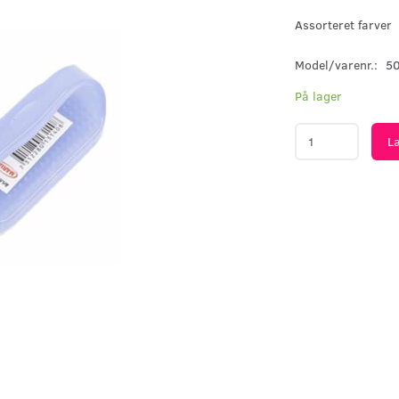
Assorteret farver
Model/varenr.:
5
På lager
L