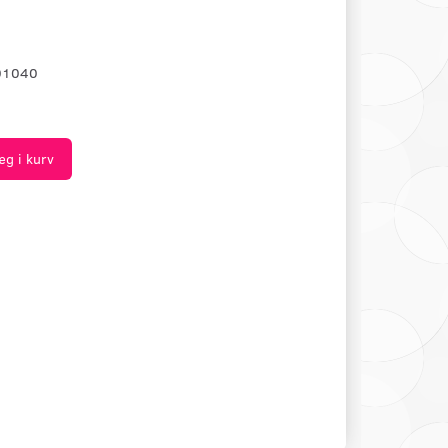
01040
æg i kurv