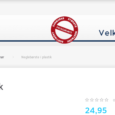
hør
Neglebørste i plastik
k
24,95