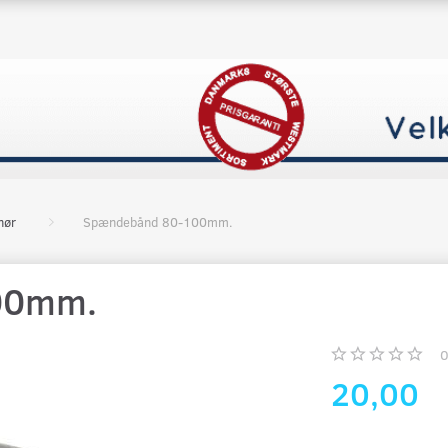
hør
Spændebånd 80-100mm.
00mm.
20,00