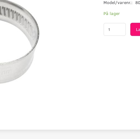
Model/varenr.:
8
På lager
L