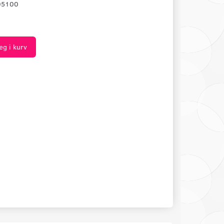
05100
æg i kurv