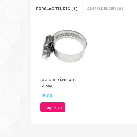
FORSLAG TIL DIG (1)
ANMELDELSER (0)
SPÆNDEBÅND 40-
60MM.
15,00
Læg i kurv