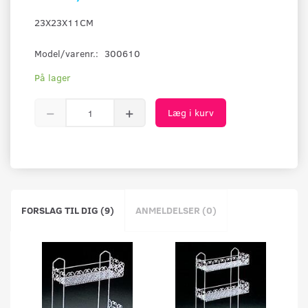
23X23X11CM
Model/varenr.:
300610
På lager
Læg i kurv
FORSLAG TIL DIG (9)
ANMELDELSER (0)