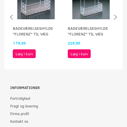
BADEVÆRELSESHYLDE
BADEVÆRELSESHYLDE
B
"FLORENZ" TIL VÆG
"FLORENZ" TIL VÆG
"
179,95
229,95
23
Læg i kurv
Læg i kurv
INFORMATIONER
Fortrolighed
Fragt og levering
Firma profil
Kontakt os