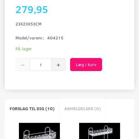
279,95
23X23X53CM
Model/varenr.:
404215
På lager
Læg i kurv
FORSLAG TIL DIG (10)
ANMELDELSER (0)