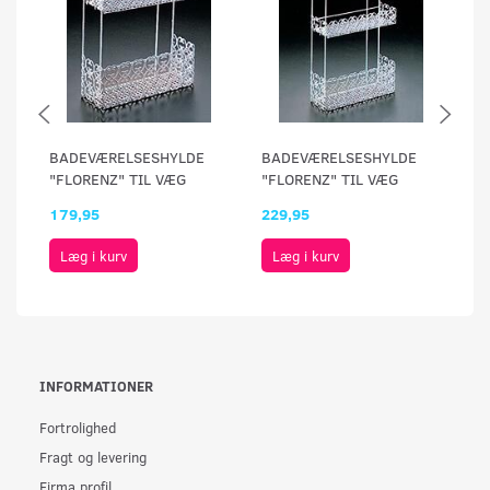
BADEVÆRELSESHYLDE
BADEVÆRELSESHYLDE
B
"FLORENZ" TIL VÆG
"FLORENZ" TIL VÆG
"
179,95
229,95
23
Læg i kurv
Læg i kurv
INFORMATIONER
Fortrolighed
Fragt og levering
Firma profil