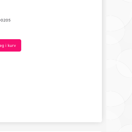
00205
æg i kurv