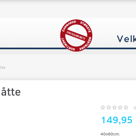
tte
åtte
149,95
40x60cm.