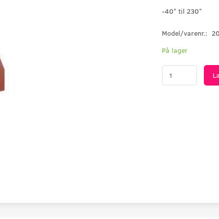
-40° til 230°
Model/varenr.:
2
På lager
L