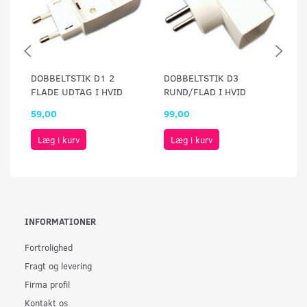
DOBBELTSTIK D1 2
DOBBELTSTIK D3
DO
FLADE UDTAG I HVID
RUND/FLAD I HVID
H
59,00
99,00
4
Læg i kurv
Læg i kurv
INFORMATIONER
Fortrolighed
Fragt og levering
Firma profil
Kontakt os