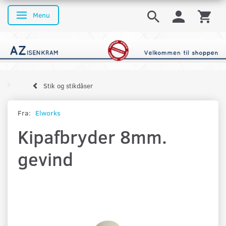
Menu
Skifte navigation
Stik og stikdåser
Fra:
Elworks
Kipafbryder 8mm.
gevind