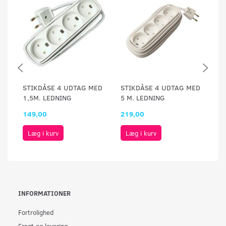
STIKDÅSE 4 UDTAG MED
STIKDÅSE 4 UDTAG MED
S
1,5M. LEDNING
5 M. LEDNING
1,
149,00
219,00
1
Læg i kurv
Læg i kurv
INFORMATIONER
Fortrolighed
Fragt og levering