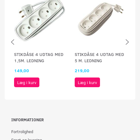
STIKDÅSE 4 UDTAG MED
STIKDÅSE 4 UDTAG MED
S
1,5M. LEDNING
5 M. LEDNING
1,
149,00
219,00
1
Læg i kurv
Læg i kurv
INFORMATIONER
Fortrolighed
Fragt og levering