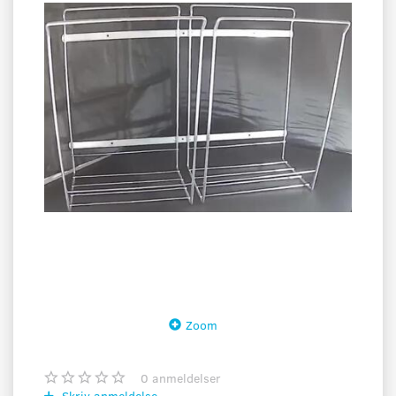
Zoom
0
anmeldelser
Skriv anmeldelse