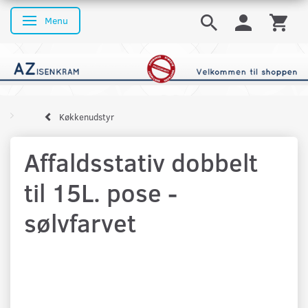
Menu
Skifte navigation
Køkkenudstyr
Affaldsstativ dobbelt
til 15L. pose -
sølvfarvet