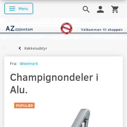
Menu
Skifte navigation
Køkkenudstyr
Fra:
Westmark
Champignondeler i
Alu.
POPULÆR