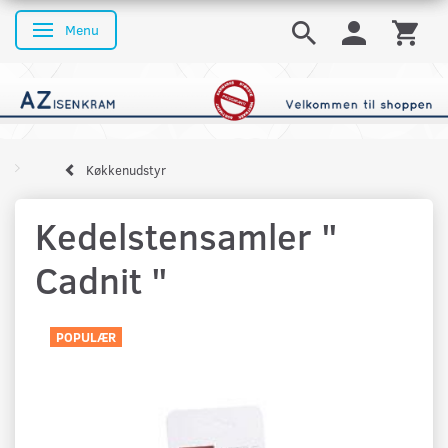
Menu
Skifte navigation
Køkkenudstyr
Kedelstensamler "
Cadnit "
POPULÆR