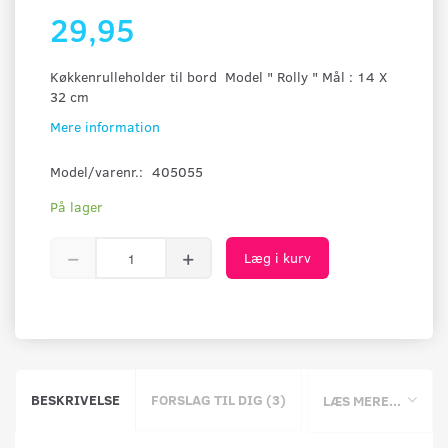
29,95
Køkkenrulleholder til bord Model " Rolly " Mål : 14 X
32 cm
Mere information
Model/varenr.:
405055
På lager
Læg i kurv
BESKRIVELSE
FORSLAG TIL DIG (3)
LÆS MERE...