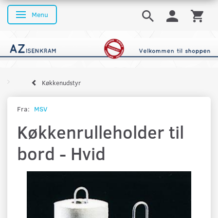
Menu
Skifte navigation
Køkkenudstyr
Fra:
MSV
Køkkenrulleholder til
bord - Hvid