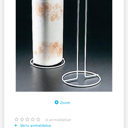
Zoom
0
anmeldelser
Skriv anmeldelse