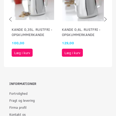
KANDE 0,35L. RUSTFRI -
KANDE 0,6L. RUSTFRI -
KA
OPSKUMMERKANDE
OPSKUMMERKANDE
O
100,00
129,00
1
Læg i kurv
Læg i kurv
INFORMATIONER
Fortrolighed
Fragt og levering
Firma profil
Kontakt os