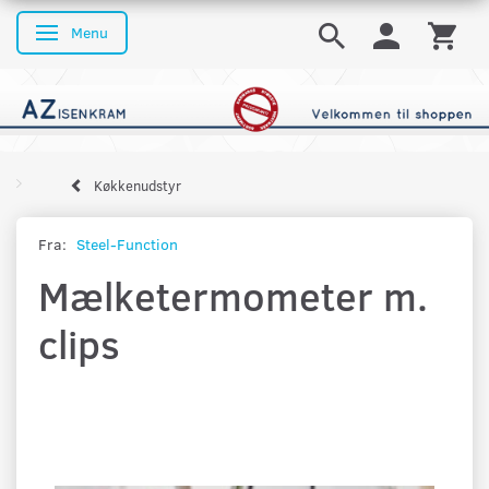
Menu
Skifte navigation
Køkkenudstyr
Fra:
Steel-Function
Mælketermometer m.
clips