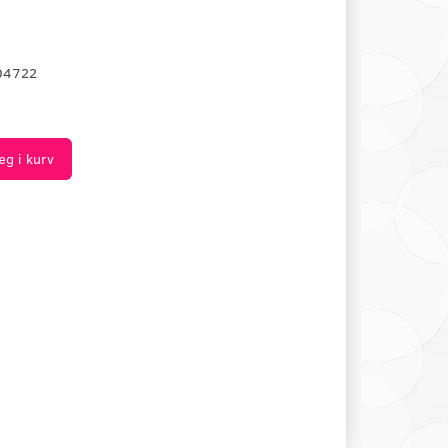
04722
æg i kurv