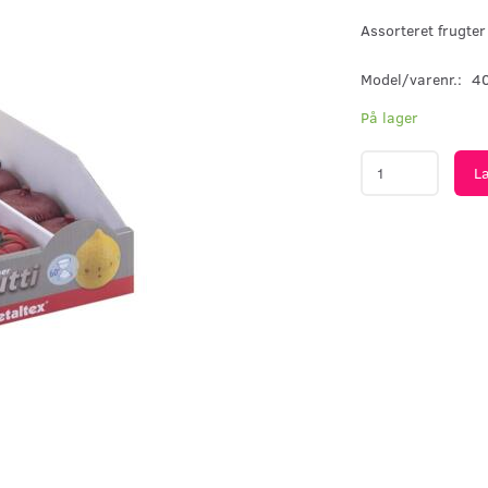
Assorteret frugter
Model/varenr.:
4
På lager
L