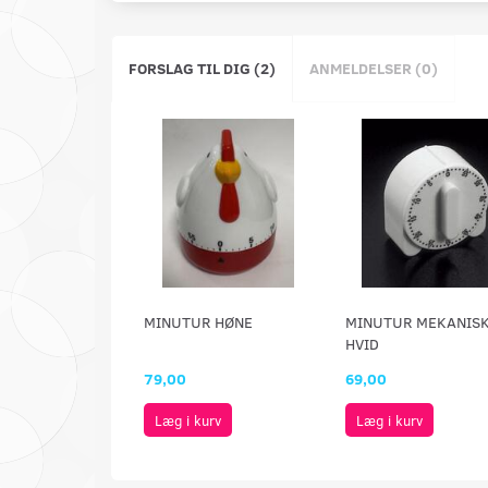
FORSLAG TIL DIG (2)
ANMELDELSER (0)
MINUTUR HØNE
MINUTUR MEKANIS
HVID
79,00
69,00
Læg i kurv
Læg i kurv