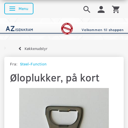
Menu
Skifte navigation
Køkkenudstyr
Fra:
Steel-Function
Øloplukker, på kort