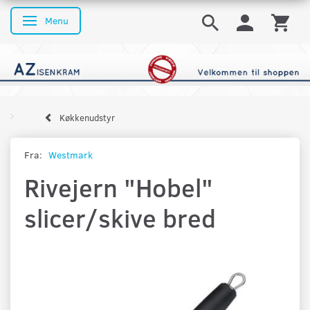
Menu
Skifte navigation
Køkkenudstyr
Fra:
Westmark
Rivejern "Hobel"
slicer/skive bred