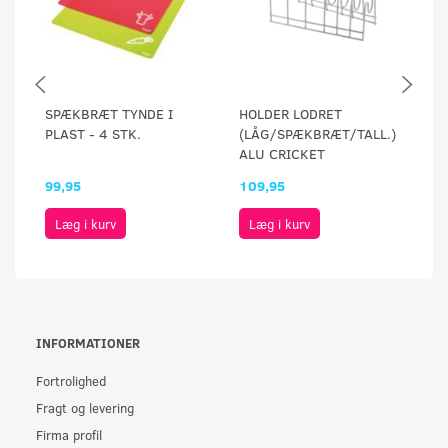
SPÆKBRÆT TYNDE I
HOLDER LODRET
S
PLAST - 4 STK.
(LÅG/SPÆKBRÆT/TALL.)
3
ALU CRICKET
99,95
109,95
16
Læg i kurv
Læg i kurv
INFORMATIONER
Fortrolighed
Fragt og levering
Firma profil