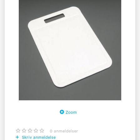
Zoom
0
anmeldelser
Skriv anmeldelse