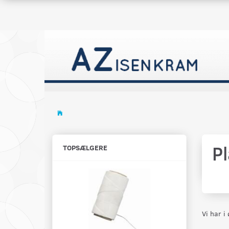
P
TOPSÆLGERE
Vi har i