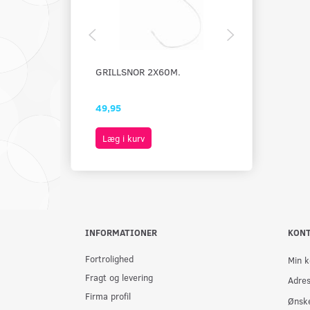
GRILLSNOR 2X60M.
OSTESTRENGE
STK - KORT
49,95
49,00
Læg i kurv
Læg i kurv
INFORMATIONER
KON
Fortrolighed
Min k
Fragt og levering
Adre
Firma profil
Ønske