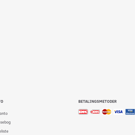
 T/OSTEMIK 3
FONDUE BRÆNDER KROM
BADEFORHÆNG
GRØN
79,95
39,00
Læg i kurv
Læg i kurv
TO
BETALINGSMETODER
onto
ssebog
liste