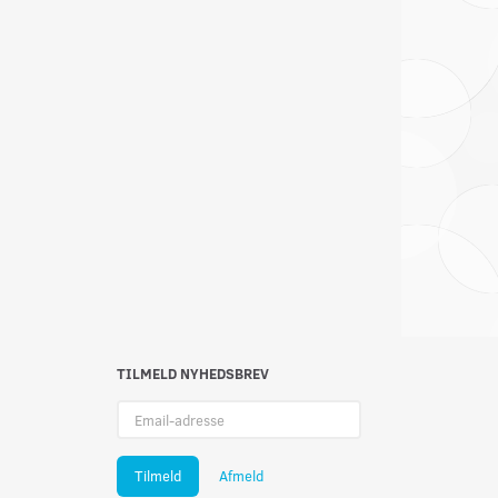
 180X200CM.
ALTAN / BORDPARASOL Ø 120
SPÆKKENÅL
CM NATUR
169,00
49,95
Læg i kurv
Læg i kurv
TILMELD NYHEDSBREV
Email-
adresse
Tilmeld
Afmeld