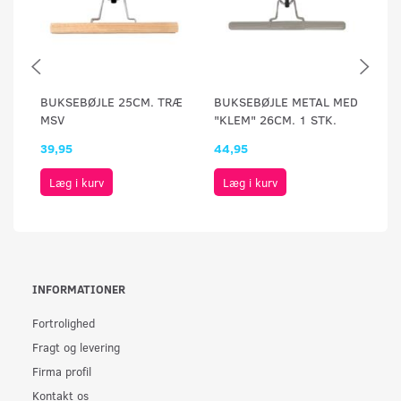
BUKSEBØJLE 25CM. TRÆ
BUKSEBØJLE METAL MED
B
MSV
"KLEM" 26CM. 1 STK.
K
39,95
44,95
69
Læg i kurv
Læg i kurv
INFORMATIONER
Fortrolighed
Fragt og levering
Firma profil
Kontakt os