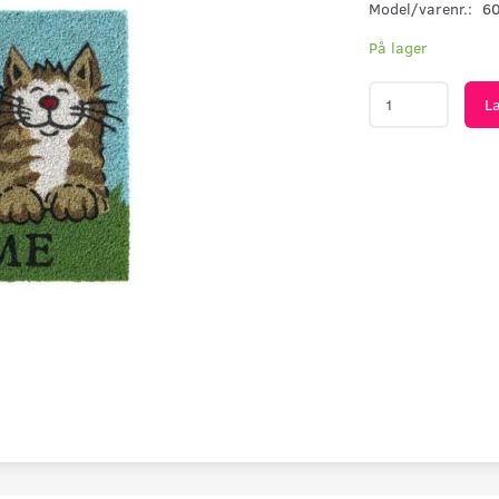
Model/varenr.:
6
På lager
L