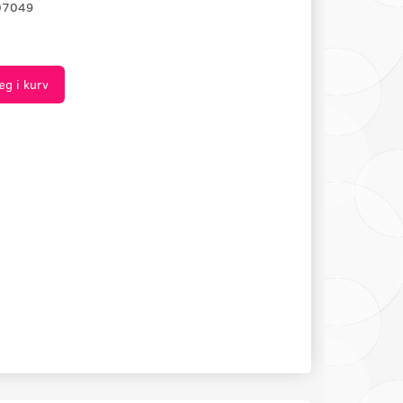
07049
æg i kurv