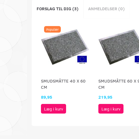
FORSLAG TIL DIG (3)
ANMELDELSER (0)
Populær
SMUDSMÅTTE 40 X 60
SMUDSMÅTTE 60 X 
CM
CM
89,95
219,95
Læg i kurv
Læg i kurv