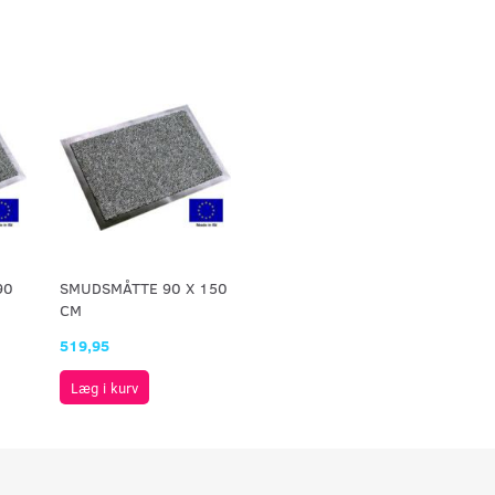
90
SMUDSMÅTTE 90 X 150
CM
519,95
Læg i kurv