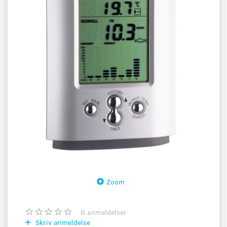
Zoom
0
anmeldelser
Skriv anmeldelse