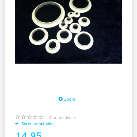
Zoom
0
anmeldelser
Skriv anmeldelse
14,95