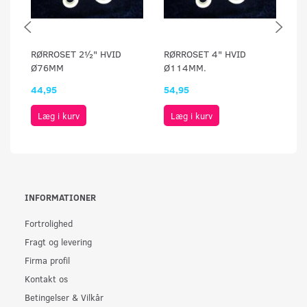
RØRROSET 2½" HVID
RØRROSET 4" HVID
RØ
Ø76MM
Ø114MM.
Ø
44,95
54,95
19
Læg i kurv
Læg i kurv
INFORMATIONER
Fortrolighed
Fragt og levering
Firma profil
Kontakt os
Betingelser & Vilkår