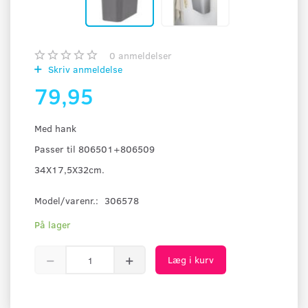
0
anmeldelser
Skriv anmeldelse
79,95
Med hank
Passer til 806501+806509
34X17,5X32cm.
Model/varenr.:
306578
På lager
Læg i kurv