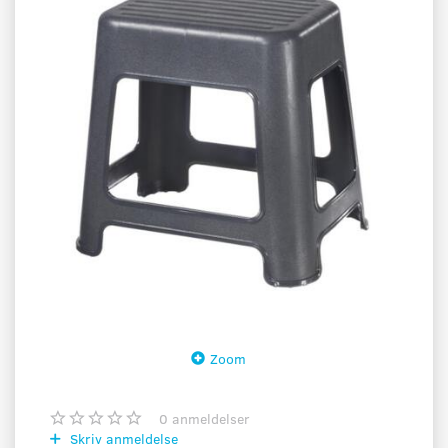
Zoom
0
anmeldelser
Skriv anmeldelse