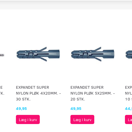
KE
EXPANDET SUPER
EXPANDET SUPER
EXP
K.
NYLON PLØK 4X20MM. -
NYLON PLØK 5X25MM. -
NYL
30 STK.
20 STK.
10 
49,95
49,95
44,
Læg i kurv
Læg i kurv
Læ