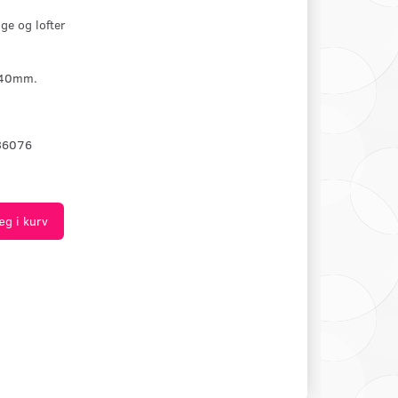
ge og lofter
 40mm.
36076
æg i kurv