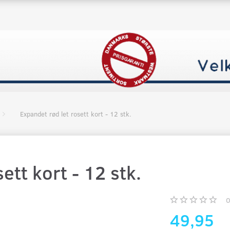
Expandet rød let rosett kort - 12 stk.
ett kort - 12 stk.
49,95