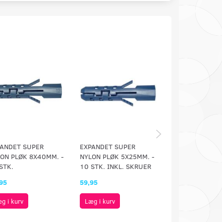
ANDET SUPER
EXPANDET SUPER
EXPANDET BLÅ 
ON PLØK 8X40MM. -
NYLON PLØK 5X25MM. -
KORT - 12 STK.
STK.
10 STK. INKL. SKRUER
95
59,95
49,95
g i kurv
Læg i kurv
Læg i kurv