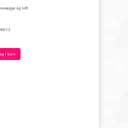
ipsvægge og loft
36012
æg i kurv