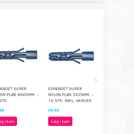
ANDET SUPER
EXPANDET SUPER
EXPANDET BLÅ 
ON PLØK 8X40MM. -
NYLON PLØK 5X25MM. -
KORT - 12 STK.
STK.
10 STK. INKL. SKRUER
95
59,95
49,95
g i kurv
Læg i kurv
Læg i kurv