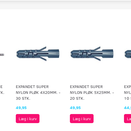
KE
EXPANDET SUPER
EXPANDET SUPER
EXP
K.
NYLON PLØK 4X20MM. -
NYLON PLØK 5X25MM. -
NYL
30 STK.
20 STK.
10 
49,95
49,95
44,
Læg i kurv
Læg i kurv
Læ