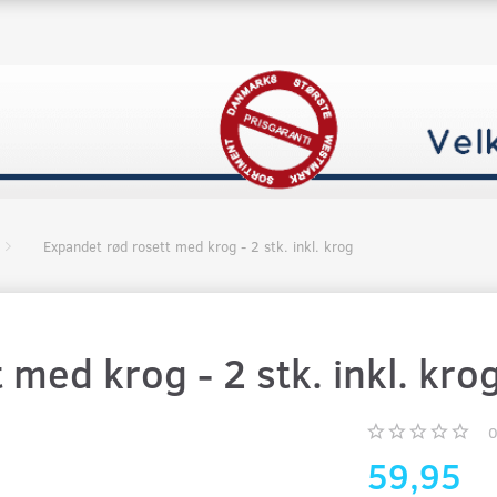
Expandet rød rosett med krog - 2 stk. inkl. krog
med krog - 2 stk. inkl. kro
59,95