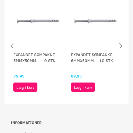
EXPANDET SØMPAKKE
EXPANDET SØMPAKKE
E
5MMX50MM. - 10 STK.
6MMX50MM. - 10 STK.
PL
79,95
89,95
49
Læg i kurv
Læg i kurv
INFORMATIONER