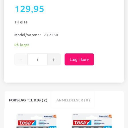
129,95
Til glas
Model/varenr.:
777350
På lager
Læg i kurv
FORSLAG TIL DIG (2)
ANMELDELSER (0)