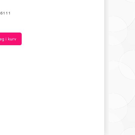
26111
æg i kurv