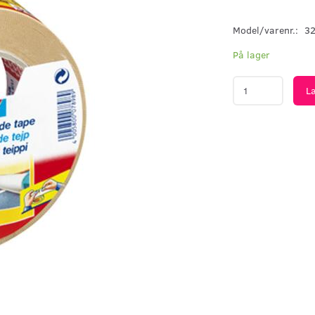
Model/varenr.:
3
På lager
L