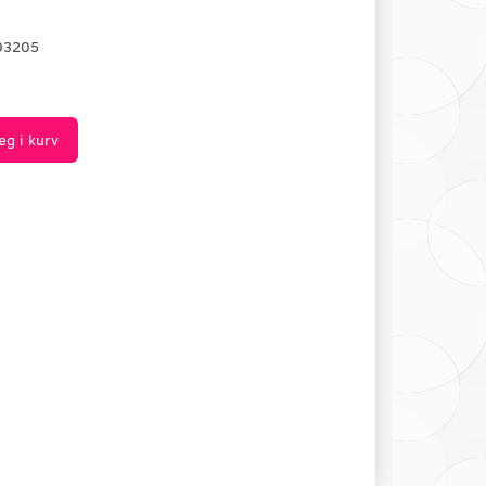
03205
æg i kurv