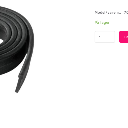
Model/varenr.:
7
På lager
L