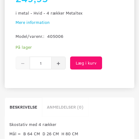
i metal - Hvid - 4 rækker Metaltex
Mere information
Model/varenr.:
405006
På lager
Læg i kurv
BESKRIVELSE
ANMELDELSER (0)
Skostativ med 4 rækker
Mål = B 64 CM D 26 CM H 80 CM