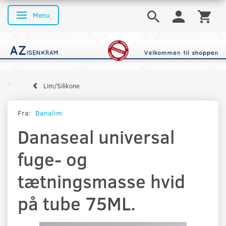
Menu
Skifte navigation
Lim/Silikone
Fra:
Danalim
Danaseal universal
fuge- og
tætningsmasse hvid
på tube 75ML.