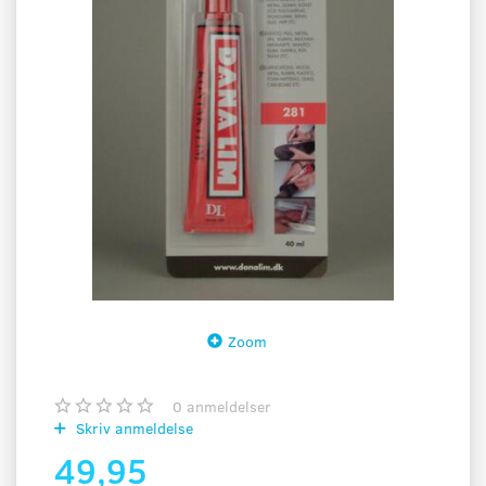
Zoom
0
anmeldelser
Skriv anmeldelse
49,95