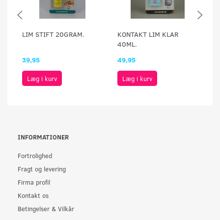
LIM STIFT 20GRAM.
KONTAKT LIM KLAR
K
40ML.
39,95
49,95
49
Læg i kurv
Læg i kurv
INFORMATIONER
Fortrolighed
Fragt og levering
Firma profil
Kontakt os
Betingelser & Vilkår