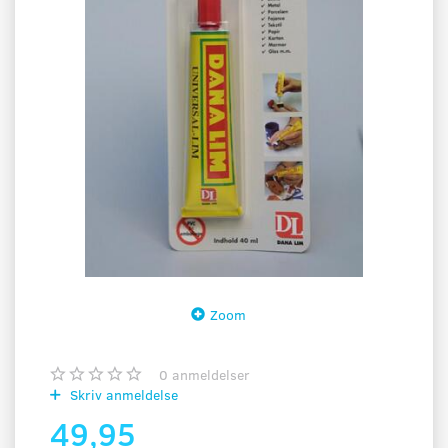
Zoom
0
anmeldelser
Skriv anmeldelse
49,95