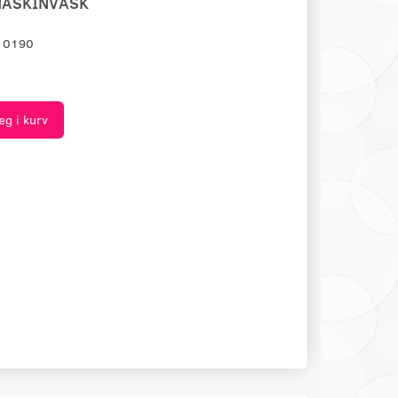
MASKINVASK
10190
æg i kurv