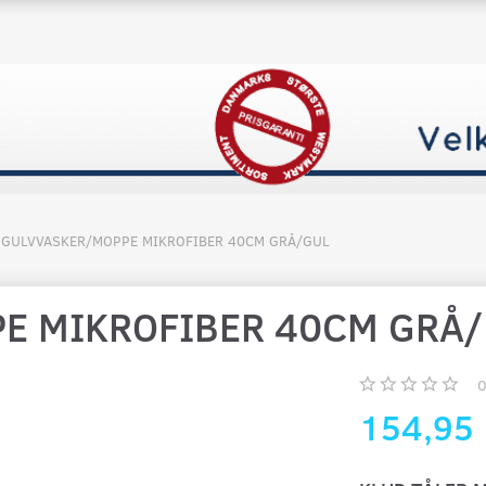
GULVVASKER/MOPPE MIKROFIBER 40CM GRÅ/GUL
E MIKROFIBER 40CM GRÅ
154,95