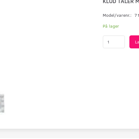
KLUD TÅLER 
Model/varenr.:
7
På lager
L