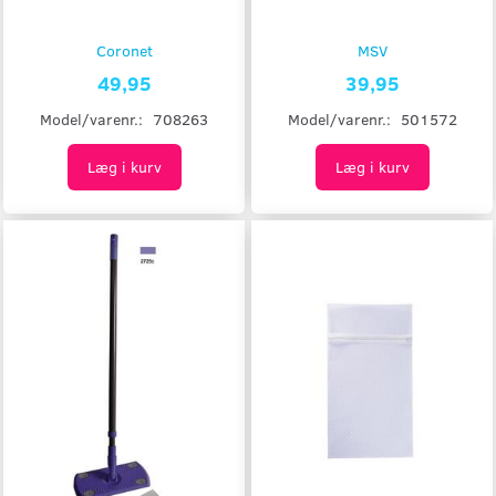
Coronet
MSV
49,95
39,95
Model/varenr.:
708263
Model/varenr.:
501572
Læg i kurv
Læg i kurv