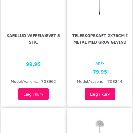
KARKLUD VAFFELVÆVET 5
TELESKOPSKAFT 2X76CM I
STK.
METAL MED GROV GEVIND
99,95
Apex
79,95
Model/varenr.:
708962
Model/varenr.:
703244
Læg i kurv
Læg i kurv