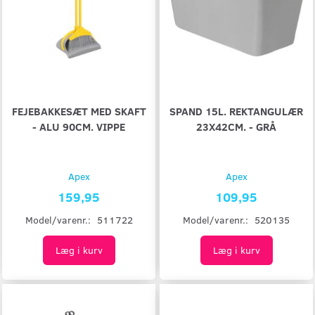
FEJEBAKKESÆT MED SKAFT
SPAND 15L. REKTANGULÆR
- ALU 90CM. VIPPE
23X42CM. - GRÅ
Apex
Apex
159,95
109,95
Model/varenr.:
511722
Model/varenr.:
520135
Læg i kurv
Læg i kurv