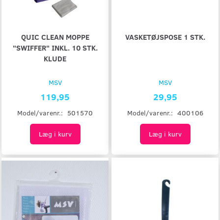
QUIC CLEAN MOPPE
VASKETØJSPOSE 1 STK.
"SWIFFER" INKL. 10 STK.
KLUDE
MSV
MSV
119,95
29,95
Model/varenr.:
501570
Model/varenr.:
400106
Læg i kurv
Læg i kurv