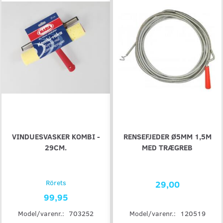
VINDUESVASKER KOMBI -
RENSEFJEDER Ø5MM 1,5M
29CM.
MED TRÆGREB
Rörets
29,00
99,95
Model/varenr.:
120519
Model/varenr.:
703252