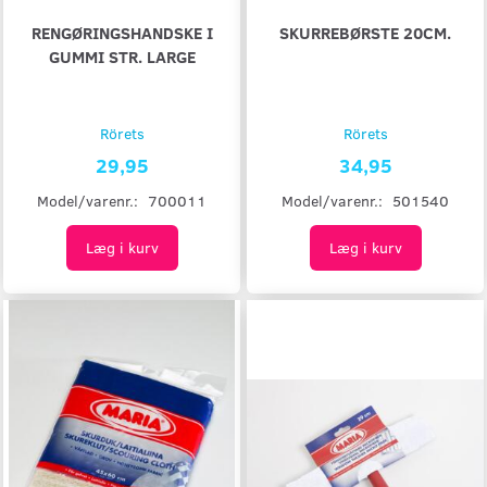
RENGØRINGSHANDSKE I
SKURREBØRSTE 20CM.
GUMMI STR. LARGE
Rörets
Rörets
29,95
34,95
Model/varenr.:
700011
Model/varenr.:
501540
Læg i kurv
Læg i kurv