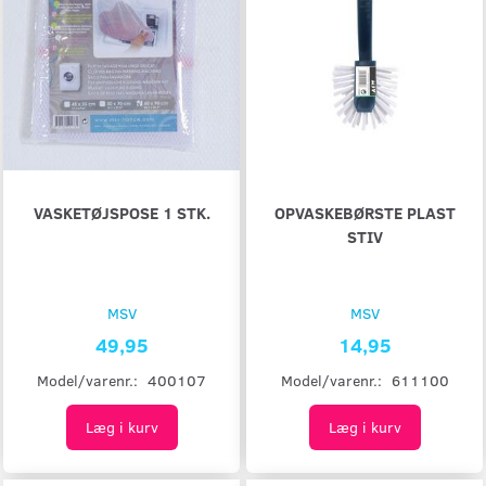
VASKETØJSPOSE 1 STK.
OPVASKEBØRSTE PLAST
STIV
MSV
MSV
49,95
14,95
Model/varenr.:
400107
Model/varenr.:
611100
Læg i kurv
Læg i kurv