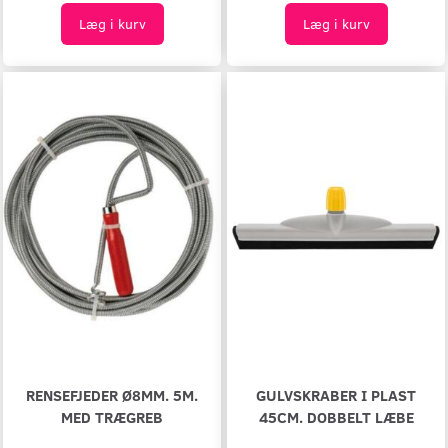
Læg i kurv
Læg i kurv
RENSEFJEDER Ø8MM. 5M.
GULVSKRABER I PLAST
MED TRÆGREB
45CM. DOBBELT LÆBE