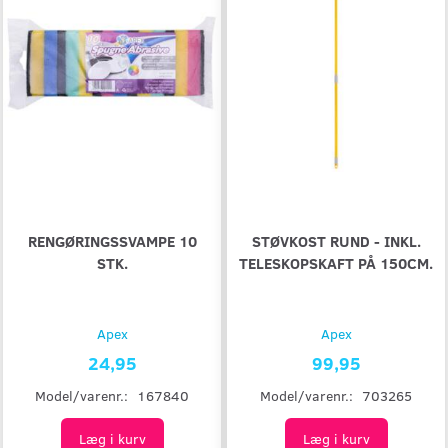
RENGØRINGSSVAMPE 10
STØVKOST RUND - INKL.
STK.
TELESKOPSKAFT PÅ 150CM.
Apex
Apex
24,95
99,95
Model/varenr.:
167840
Model/varenr.:
703265
Læg i kurv
Læg i kurv