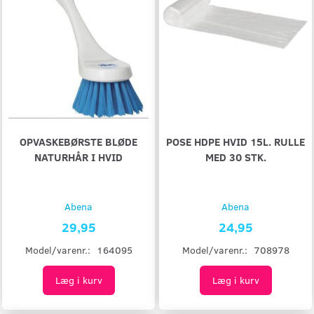
OPVASKEBØRSTE BLØDE
POSE HDPE HVID 15L. RULLE
NATURHÅR I HVID
MED 30 STK.
Abena
Abena
29,95
24,95
Model/varenr.:
164095
Model/varenr.:
708978
Læg i kurv
Læg i kurv