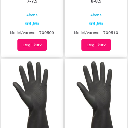
7-7,5
8-8,5
Abena
Abena
69,95
69,95
Model/varenr.:
700509
Model/varenr.:
700510
Læg i kurv
Læg i kurv