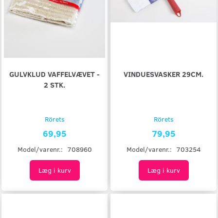
GULVKLUD VAFFELVÆVET -
VINDUESVASKER 29CM.
2 STK.
Rörets
Rörets
69,95
79,95
Model/varenr.:
708960
Model/varenr.:
703254
Læg i kurv
Læg i kurv