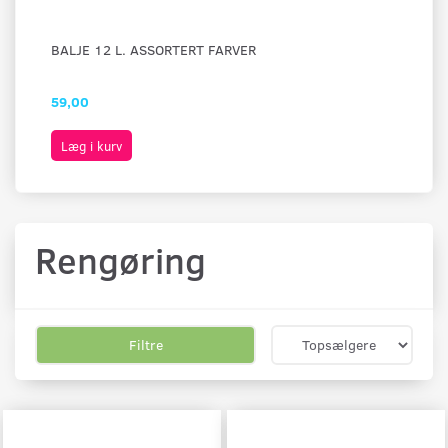
BALJE 12 L. ASSORTERT FARVER
SP
59,00
59
Læg i kurv
L
Rengøring
Filtre