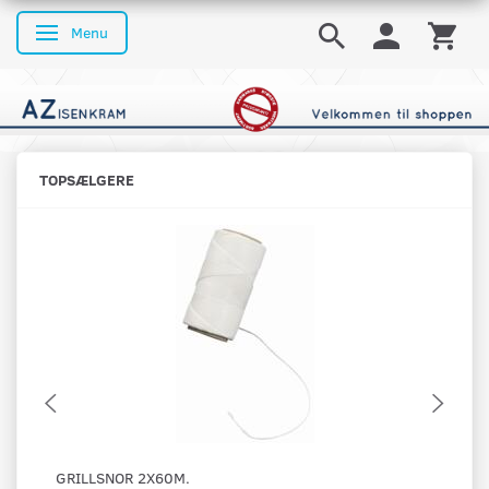
Menu
Skifte navigation
TOPSÆLGERE
GRILLSNOR 2X60M.
OS