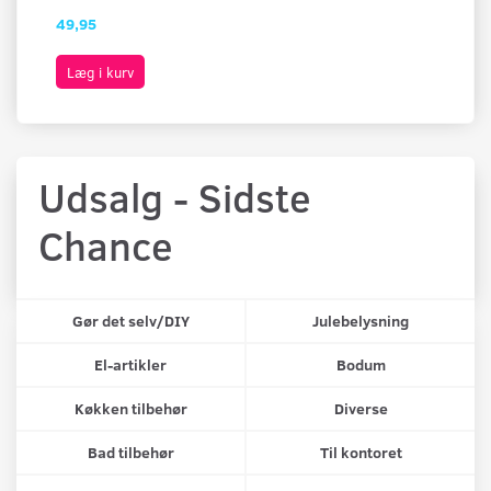
49,95
49
Læg i kurv
L
Udsalg - Sidste
Chance
Gør det selv/DIY
Julebelysning
El-artikler
Bodum
Køkken tilbehør
Diverse
Bad tilbehør
Til kontoret