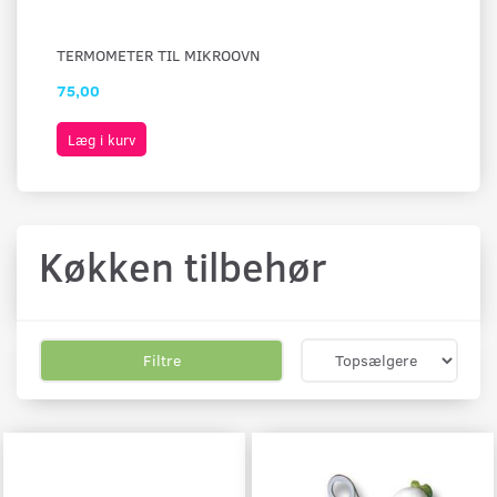
TERMOMETER TIL MIKROOVN
SP
75,00
99
Læg i kurv
L
Køkken tilbehør
Filtre