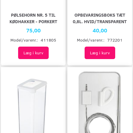
PØLSEHORN NR. 5 TIL
OPBEVARINGSBOKS TÆT
KØDHAKKER - PORKERT
0,8L. HVID/TRANSPARENT
75,00
40,00
Model/varenr.:
411805
Model/varenr.:
772201
Læg i kurv
Læg i kurv