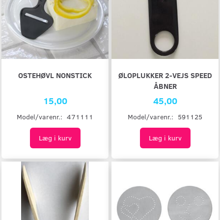
OSTEHØVL NONSTICK
ØLOPLUKKER 2-VEJS SPEED
ÅBNER
15,00
45,00
Model/varenr.:
471111
Model/varenr.:
591125
Læg i kurv
Læg i kurv