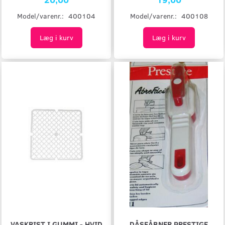
Model/varenr.:
400104
Model/varenr.:
400108
Læg i kurv
Læg i kurv
VASKRIST I GUMMI - HVID
DÅSEÅBNER PRESTIGE