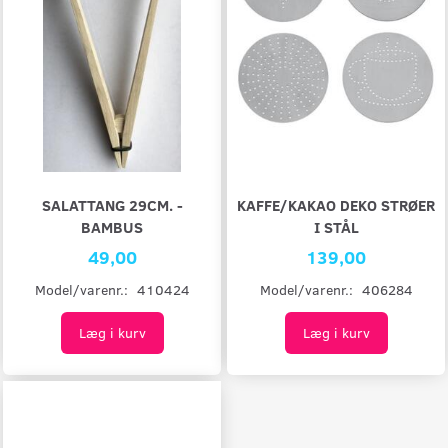
SALATTANG 29CM. -
KAFFE/KAKAO DEKO STRØER
BAMBUS
I STÅL
49,00
139,00
Model/varenr.:
410424
Model/varenr.:
406284
Læg i kurv
Læg i kurv